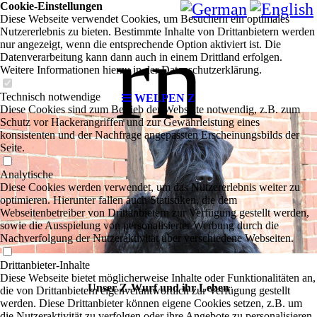
Cookie-Einstellungen
Diese Webseite verwendet Cookies, um Besuchern ein optimales
rn
Nutzererlebnis zu bieten. Bestimmte Inhalte von Drittanbietern werden
nur angezeigt, wenn die entsprechende Option aktiviert ist. Die
Datenverarbeitung kann dann auch in einem Drittland erfolgen.
Weitere Informationen hierzu in der Datenschutzerklärung.
Technisch notwendige
WELPEN Z
Diese Cookies sind zum Betrieb der Webseite notwendig, z.B. zum
Schutz vor Hackerangriffen und zur Gewährleistung eines
konsistenten und der Nachfrage angepassten Erscheinungsbilds der
Seite.
Analytische
Diese Cookies werden verwendet, um das Nutzererlebnis weiter zu
optimieren. Hierunter fallen auch Statistiken, die dem
Webseitenbetreiber von Drittanbietern zur Verfügung gestellt werden,
sowie die Ausspielung von personalisierter Werbung durch die
Nachverfolgung der Nutzeraktivität über verschiedene Webseiten.
Drittanbieter-Inhalte
Diese Webseite bietet möglicherweise Inhalte oder Funktionalitäten an,
Unser Z-Wurf und ihr Leben
die von Drittanbietern eigenverantwortlich zur Verfügung gestellt
werden. Diese Drittanbieter können eigene Cookies setzen, z.B. um
die Nutzeraktivität zu verfolgen oder ihre Angebote zu personalisieren